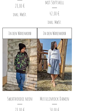
mit Softshell
Preis
28,00 €
Preis
42,00 €
inkl. MwSt.
inkl. MwSt.
In den Warenkorb
In den Warenkorb
Sweathoodie neon
Musselinrock Damen
Preis
Preis
28,00 €
50,00 €