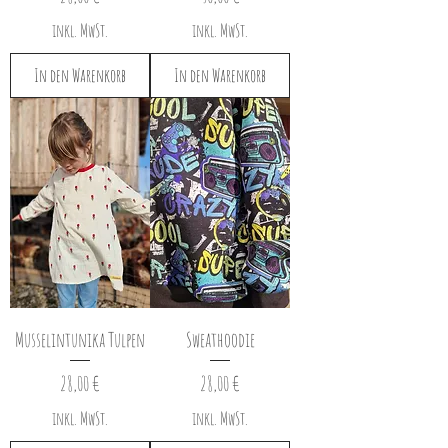
inkl. MwSt.
inkl. MwSt.
In den Warenkorb
In den Warenkorb
Musselintunika Tulpen
Sweathoodie
Preis
Preis
28,00 €
28,00 €
inkl. MwSt.
inkl. MwSt.