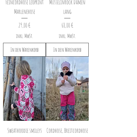
Feincordhose Leoprint
Musselinrock Damen
Marlenehose
lang
Preis
Preis
29,00 €
68,00 €
inkl. MwSt.
inkl. MwSt.
In den Warenkorb
In den Warenkorb
Sweathoodie smileys
Cordhose, Breitcordhose