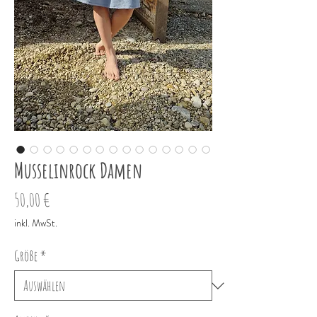
Musselinrock Damen
Preis
50,00 €
inkl. MwSt.
Größe
*