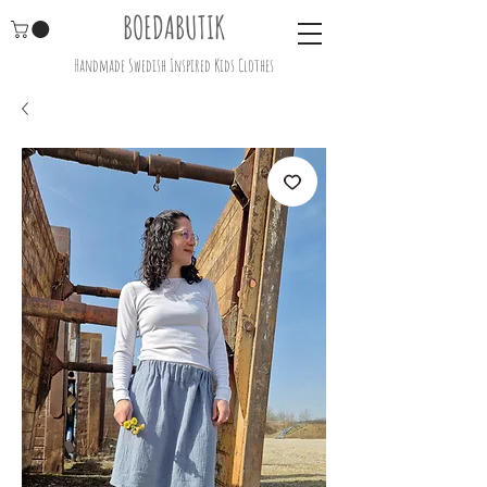
BOEDABUTIK
Handmade Swedish Inspired Kids Clothes