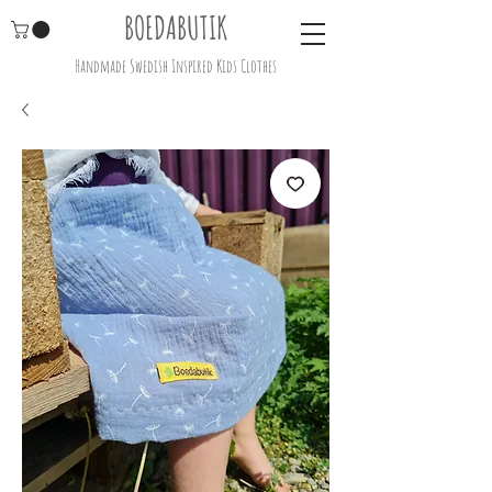
BOEDABUTIK
Handmade Swedish Inspired Kids Clothes