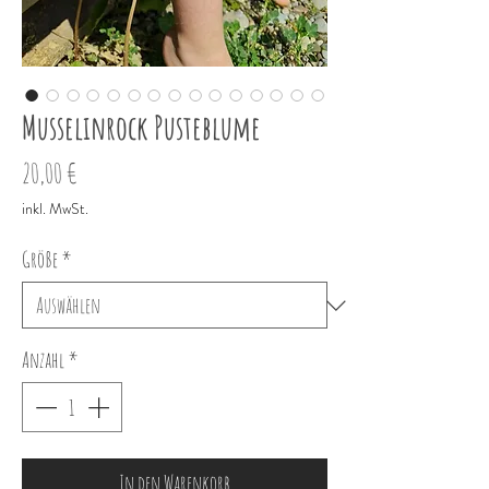
Musselinrock Pusteblume
Preis
20,00 €
inkl. MwSt.
Größe
*
Anzahl
*
In den Warenkorb