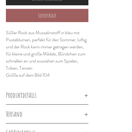
Sofortkauf
Süßer Rock aus Musselinstoff in blau mit
Pusteblumen, perfekt für den Sommer, luftig
und der Rock kann immer getragen werden,
für kleine und große Mädels, Bündchen zum
schnellen an und ausziehen zum Spielen,
Toben, Tanzen
Größe auf dem Bild 104
Produktdetails
Produktdetails
Versand
100% Baumwolle, Musselinstoff
Lieferung innerhalb von 1-2 Wochen
Bündchen lila