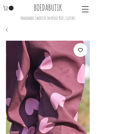
BOEDABUTIK
Handmade Swedish Inspired Kids Clothes