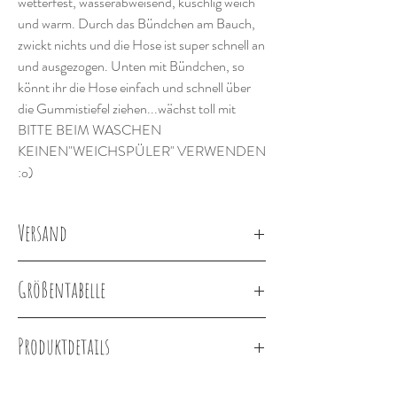
wetterfest, wasserabweisend, kuschlig weich
und warm. Durch das Bündchen am Bauch,
zwickt nichts und die Hose ist super schnell an
und ausgezogen. Unten mit Bündchen, so
könnt ihr die Hose einfach und schnell über
die Gummistiefel ziehen...wächst toll mit
BITTE BEIM WASCHEN
KEINEN"WEICHSPÜLER" VERWENDEN
:o)
Versand
Lieferung innerhalb von 2-3 Wochen
Größentabelle
Körpergröße in
Größe
Cirka Alter
Produktdetails
cm
Softshell