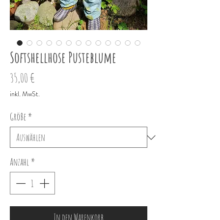
Softshellhose Pusteblume
Preis
35,00 €
inkl. MwSt.
Größe
*
Anzahl
*
In den Warenkorb