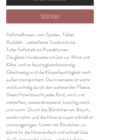
Sofortkauf
Softshellhosen, zum Spielen, Toben
Buddeln...wetterfeste Outdoorhose.
Toller Softshell mit Pusteblumen.
Die glatte Vorderseite schützt vor Wind und
Kälte, und ist feuchtigkeitsbeständig.
Gleichzeitig wird die Körperfeuchtigkeit nach
außen transportiert. Die Innenseite ist warm
und kuschelig durch den isolierenden Fleece.
Diese Hose braucht jedes Kind, wind und
wetterfest, wasserabweisend, kuschlig weich
und warm. Durch das Bündchen am Bauch,
zwickt nichts und die Hose ist super schnell an
und ausgezogen. Unten mit Bündchen, so
könnt ihr die Hose einfach und schnell über
die Gummistiefel ziehen...wächst toll mit