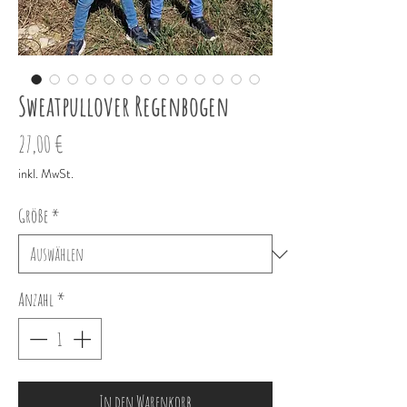
Sweatpullover Regenbogen
Preis
27,00 €
inkl. MwSt.
Größe
*
Anzahl
*
In den Warenkorb