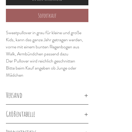
Sofortkauf
Sweatpullover in grau für kleine und große
Kids, kann das ganze Jahr getragen werden,
vorne mit einem bunten Regenbogen aus
Walk, Armbündchen passend dazu
Der Pullover wird reichlich geschnitten
Bitte beim Kauf angeben ob Junge oder
Mädchen
Versand
Lieferung innerhalb von 2-3 Wochen
Größentabelle
Körpergröße in
Größe
Cirka Alter