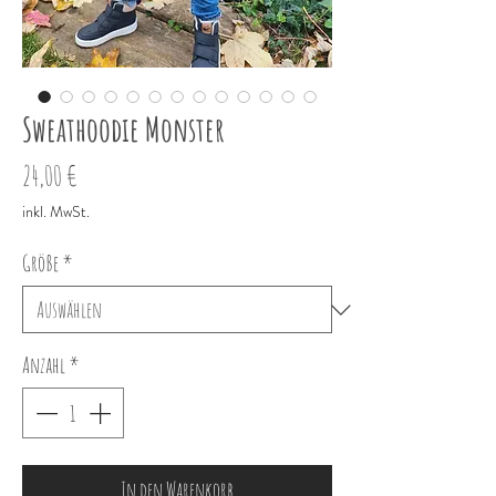
Sweathoodie Monster
Preis
24,00 €
inkl. MwSt.
Größe
*
Anzahl
*
In den Warenkorb