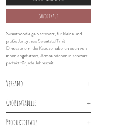
Sofortkauf
Sweathoodie gelb schwarz, für kleine und
große Jungs, aus Sweatstoff mit
Dinosauriern, die Kapuze habe ich euch von
innen abgefüttert, Armbündchen in schwarz,
perfekt für jede Jahreszeit
Versand
Lieferung innerhalb von 2-3 Wochen
Größentabelle
Körpergröße in
Größe
Cirka Alter
Produktdetails
cm
French Terry