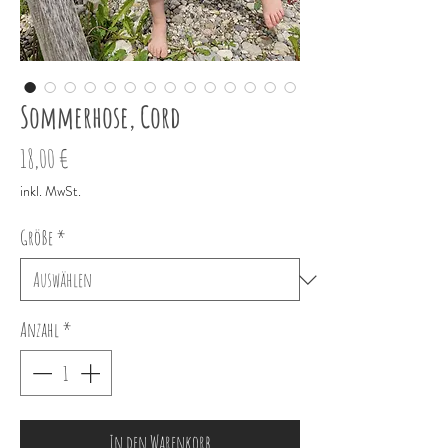
Sommerhose, Cord
Preis
18,00 €
inkl. MwSt.
Größe
*
Anzahl
*
In den Warenkorb