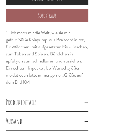
Sofortkauf
"...ich mach mir die Welt, wie sie mir
gefällt"Süße Kniepumpi aus Breitcord in rot,
für Mädchen, mit aufgesetzten Eis - Taschen,
zum Toben und Spielen, Bündchen in
apfelgrün zum schnellen an und ausziehen.
Ein echter Hingucker, bei Wunschgrößen
meldet euch bitte immer gerne...Größe auf
dem Bild 104
Produktdetails
Versand
100% Baumwolle, Cordstoff
Bündchen grün