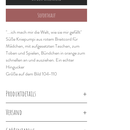
Sofortkauf
"...ich mach mir die Welt, wie sie mir gefällt"
Süße Kniepumpi aus rotem Breitcord für
Mädchen, mit aufgesetzten Taschen, zum
Toben und Spielen, Bündchen in orange zum
schnellen an und ausziehen. Ein echter
Hingucker
Größe auf dem Bild 104-110
Produktdetails
Versand
100% Baumwolle, Cordstoff
Bündchen orange
Lieferung innerhalb von 2-3 Wochen
95% Baumwolle, 5% Elasthan