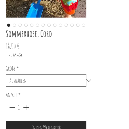
Sommerhose, Cord
Preis
18,00 €
inkl. MwSt.
Größe
*
Anzahl
*
In den Warenkorb