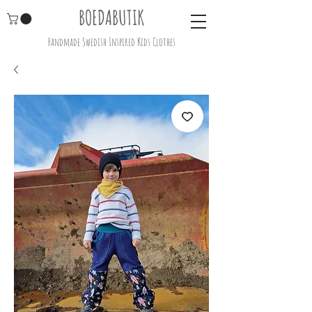
BOEDABUTIK
Handmade Swedish Inspired Kids Clothes