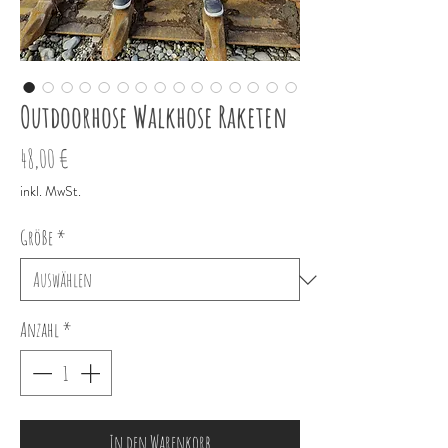
Outdoorhose Walkhose Raketen
Preis
48,00 €
inkl. MwSt.
Größe
*
Anzahl
*
In den Warenkorb