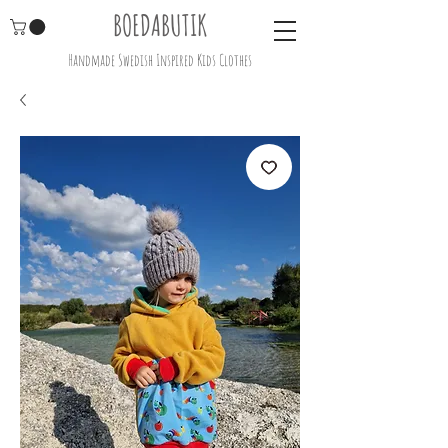
BOEDABUTIK
Handmade Swedish Inspired Kids Clothes