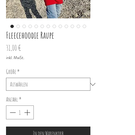
Fleecehoodie Raupe
Preis
31,00 €
inkl. MwSt.
Größe
*
Anzahl
*
In den Warenkorb