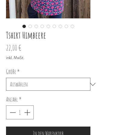
Tshirt Himbeere
Preis
22,00 €
inkl. MwSt.
Größe
*
Anzahl
*
In den Warenkorb