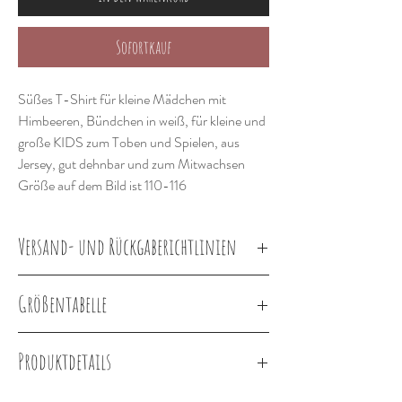
Sofortkauf
Süßes T-Shirt für kleine Mädchen mit
Himbeeren, Bündchen in weiß, für kleine und
große KIDS zum Toben und Spielen, aus
Jersey, gut dehnbar und zum Mitwachsen
Größe auf dem Bild ist 110-116
Versand- und Rückgaberichtlinien
Lieferung innerhalb von 2-3 Wochen
Größentabelle
Körpergröße in
Größe
Cirka Alter
Produktdetails
cm
Baumwolljersey Himbeere