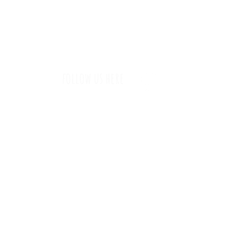
BOEDABUTIK
annika-severin@gmx.de
follow
us here
Impressum
|
Datenschutz
|
AGB & Widerruf
© 2022 by Boedabutik. Proudly created by
Vogelfrei Solutions.