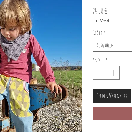
Preis
24,00 €
inkl. MwSt.
Größe
*
Auswählen
Anzahl
*
In den Warenkorb