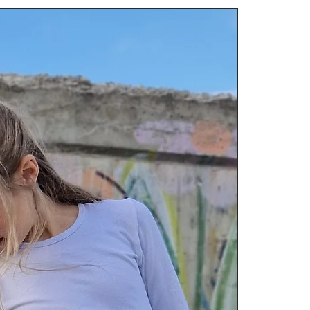
74
ca 9 Monate
80
ca 12 Monate
86
ca 18 Monate
92
2 Jahre
98
3 Jahre
104
4 Jahre
11
5 Jahre
116
6 Jahre
122
7 Jahre
128
8 Jahre