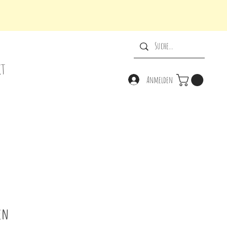
kt
Anmelden
en