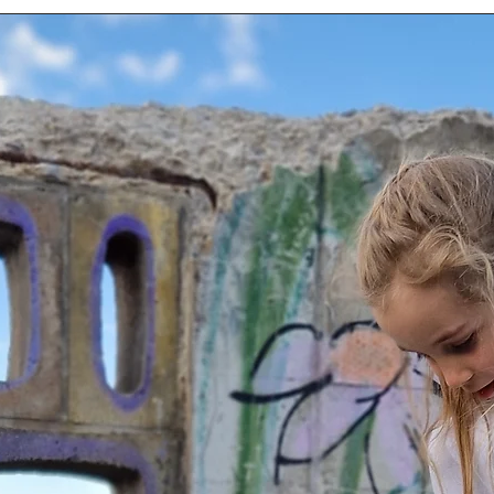
69-74
75-80
81-86
87-92
93-98
99-104
105-111
1
111-116
117-122
123-128