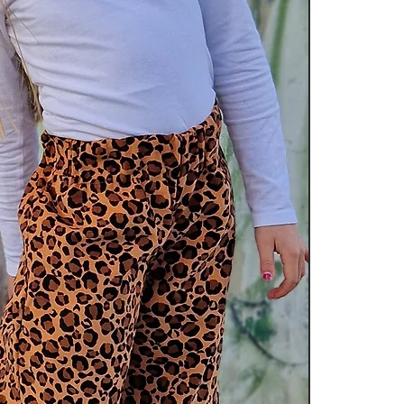
134
9 Jahre
140
10 Jahre
146
11 Jahre
152
12 Jahre
158
13 Jahre
164
14 Jahre
170
15 Jahre
176
16 Jahre