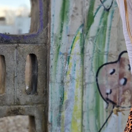
129-134
135-140
141-146
147-152
153-158
159-164
165-170
171-176