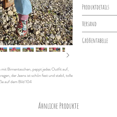
Produktdetails
Jeansstoff
Versand
100% Baumwolle
Bündchen pink
Lieferung innerhalb 
95% Baumwolle, 5% 
Größentabelle
Taschen Einhorn
95% Baumwolle5% El
Körpergröße in
cm
Öko-Tex® Zertifikat
it Birnentaschen, peppt jedes Outfit auf,
bis 50
gen, der Jeans ist schön fest und stabil, tolle
öße auf dem Bild 104
51-56
57-62
Ähnliche Produkte
63-68