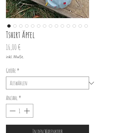
Tshirt Äpfel
Preis
16,00 €
inkl. MwSt.
Größe
*
Anzahl
*
In den Warenkorb