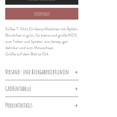
Sofortkauf
Süßes T-Shirt für kleine Mädchen mit Äpfeln,
Bündchen in grün, für kleine und große KIDS
zum Toben und Spielen, aus Jersey, gut
dehnbar und zum Mitwachsen
Größe auf dem Bild ist 104
Versand- und Rückgaberichtlinien
Lieferung innerhalb von 2-3 Wochen
Größentabelle
Körpergröße in
Größe
Cirka Alter
Produktdetails
cm
Baumwolljersey Apfel